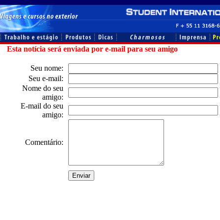
Esta notícia será enviada por e-mail para seu amigo
Seu nome:
Seu e-mail:
Nome do seu
amigo:
E-mail do seu
amigo:
Comentário: